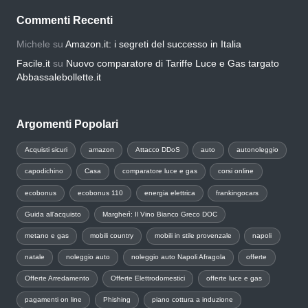
Commenti Recenti
Michele
su
Amazon.it: i segreti del successo in Italia
Facile.it
su
Nuovo comparatore di Tariffe Luce e Gas targato
Abbassalebollette.it
Argomenti Popolari
Acquisti sicuri
amazon
Attacco DDoS
auto
autonoleggio
capodichino
Casa
comparatore luce e gas
corsi online
ecobonus
ecobonus 110
energia elettrica
frankingocars
Guida all'acquisto
Margherì: Il Vino Bianco Greco DOC
metano e gas
mobili country
mobili in stile provenzale
napoli
natale
noleggio auto
noleggio auto Napoli Afragola
offerte
Offerte Arredamento
Offerte Elettrodomestici
offerte luce e gas
pagamenti on line
Phishing
piano cottura a induzione