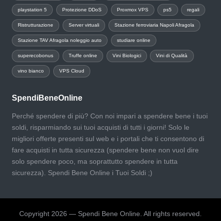
playstation 5
Protezione DDoS
Proxmox VPS
ps5
regali
Ristrutturazione
Server virtuali
Stazione ferroviaria Napoli Afragola
Stazione TAV Afragola noleggio auto
studiare online
superecobonus
Truffe online
Vini Biologici
Vini di Qualità
vino bianco
VPS Cloud
SpendiBeneOnline
Perché spendere di più? Con noi impari a spendere bene i tuoi
soldi, risparmiando sui tuoi acquisti di tutti i giorni! Solo le
migliori offerte presenti sul web e i portali che ti consentono di
fare acquisti in tutta sicurezza (spendere bene non vuol dire
solo spendere poco, ma soprattutto spendere in tutta
sicurezza). Spendi Bene Online i Tuoi Soldi ;)
Copyright 2026 — Spendi Bene Online. All rights reserved.