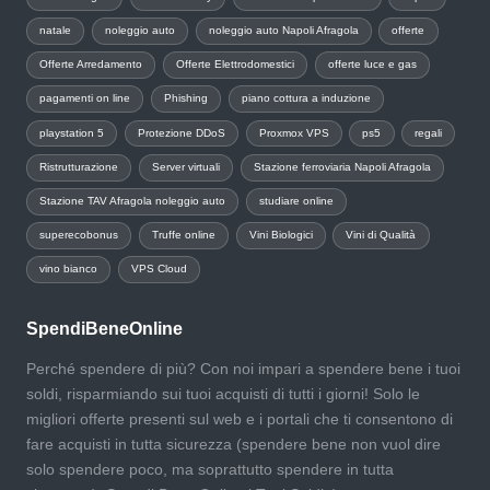
natale
noleggio auto
noleggio auto Napoli Afragola
offerte
Offerte Arredamento
Offerte Elettrodomestici
offerte luce e gas
pagamenti on line
Phishing
piano cottura a induzione
playstation 5
Protezione DDoS
Proxmox VPS
ps5
regali
Ristrutturazione
Server virtuali
Stazione ferroviaria Napoli Afragola
Stazione TAV Afragola noleggio auto
studiare online
superecobonus
Truffe online
Vini Biologici
Vini di Qualità
vino bianco
VPS Cloud
SpendiBeneOnline
Perché spendere di più? Con noi impari a spendere bene i tuoi
soldi, risparmiando sui tuoi acquisti di tutti i giorni! Solo le
migliori offerte presenti sul web e i portali che ti consentono di
fare acquisti in tutta sicurezza (spendere bene non vuol dire
solo spendere poco, ma soprattutto spendere in tutta