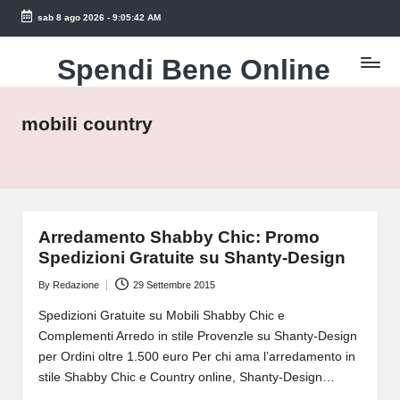
sab 8 ago 2026
-
9:05:42 AM
Skip
to
Spendi Bene Online
Trova
content
le
Migliori
mobili country
Offerte
Online
e
Risparmia
Arredamento Shabby Chic: Promo
Spedizioni Gratuite su Shanty-Design
By
Redazione
29 Settembre 2015
Posted
by
Spedizioni Gratuite su Mobili Shabby Chic e
Complementi Arredo in stile Provenzle su Shanty-Design
per Ordini oltre 1.500 euro Per chi ama l’arredamento in
stile Shabby Chic e Country online, Shanty-Design…