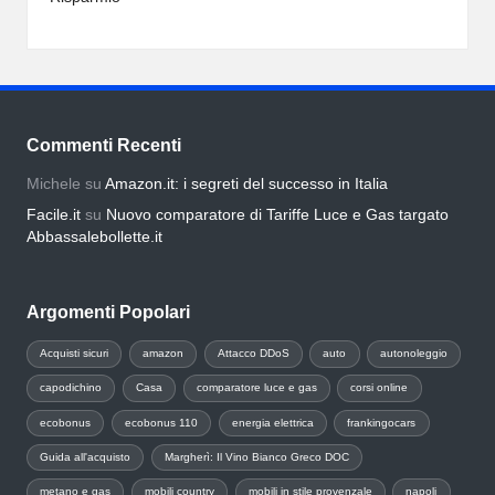
Commenti Recenti
Michele
su
Amazon.it: i segreti del successo in Italia
Facile.it
su
Nuovo comparatore di Tariffe Luce e Gas targato
Abbassalebollette.it
Argomenti Popolari
Acquisti sicuri
amazon
Attacco DDoS
auto
autonoleggio
capodichino
Casa
comparatore luce e gas
corsi online
ecobonus
ecobonus 110
energia elettrica
frankingocars
Guida all'acquisto
Margherì: Il Vino Bianco Greco DOC
metano e gas
mobili country
mobili in stile provenzale
napoli