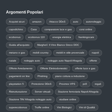
Argomenti Popolari
Acquisti sicuri
amazon
Attacco DDoS
auto
autonoleggio
capodichino
Casa
comparatore luce e gas
corsi online
ecobonus
ecobonus 110
energia elettrica
frankingocars
Guida all'acquisto
Margherì: Il Vino Bianco Greco DOC
metano e gas
mobili country
mobili in stile provenzale
napoli
natale
noleggio auto
noleggio auto Napoli Afragola
offerte
Offerte Arredamento
Offerte Elettrodomestici
offerte luce e gas
pagamenti on line
Phishing
piano cottura a induzione
playstation 5
Protezione DDoS
Proxmox VPS
ps5
regali
Ristrutturazione
Server virtuali
Stazione ferroviaria Napoli Afragola
Stazione TAV Afragola noleggio auto
studiare online
superecobonus
Truffe online
Vini Biologici
Vini di Qualità