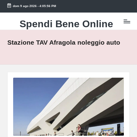
dom 9 ago 2026
-
4:05:56 PM
Skip
to
Spendi Bene Online
Trova
content
le
Migliori
Stazione TAV Afragola noleggio auto
Offerte
Online
e
Risparmia