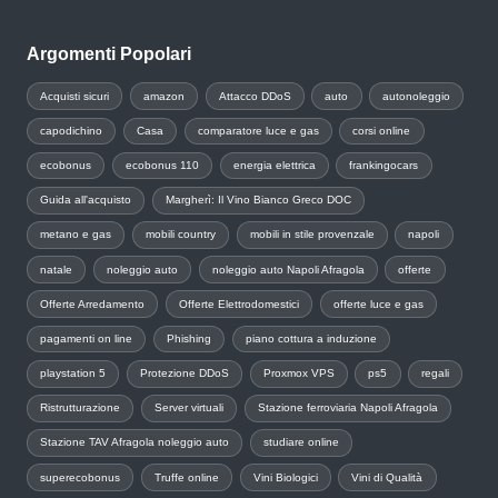
Argomenti Popolari
Acquisti sicuri
amazon
Attacco DDoS
auto
autonoleggio
capodichino
Casa
comparatore luce e gas
corsi online
ecobonus
ecobonus 110
energia elettrica
frankingocars
Guida all'acquisto
Margherì: Il Vino Bianco Greco DOC
metano e gas
mobili country
mobili in stile provenzale
napoli
natale
noleggio auto
noleggio auto Napoli Afragola
offerte
Offerte Arredamento
Offerte Elettrodomestici
offerte luce e gas
pagamenti on line
Phishing
piano cottura a induzione
playstation 5
Protezione DDoS
Proxmox VPS
ps5
regali
Ristrutturazione
Server virtuali
Stazione ferroviaria Napoli Afragola
Stazione TAV Afragola noleggio auto
studiare online
superecobonus
Truffe online
Vini Biologici
Vini di Qualità