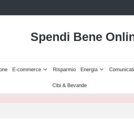
Spendi Bene Onli
Trova
le
Migliori
Offerte
Online
one
E-commerce
Risparmio
Energia
Comunicat
e
Risparmia
Cibi & Bevande