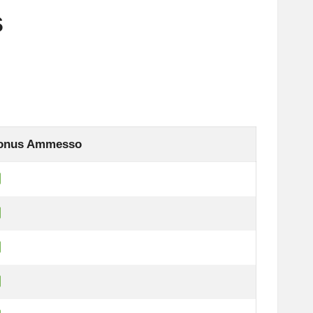
s
onus Ammesso