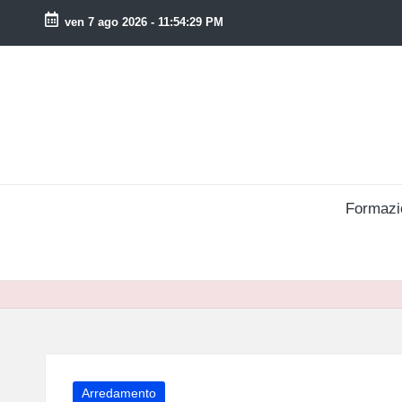
ven 7 ago 2026
-
11:54:30 PM
Skip
to
content
Formazi
Posted
Arredamento